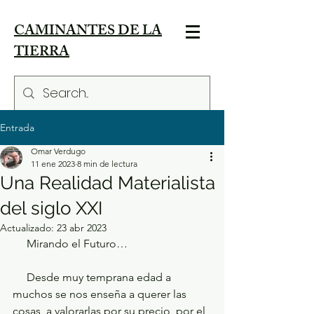
CAMINANTES DE LA
TIERRA
Entrada
Omar Verdugo
11 ene 2023
8 min de lectura
Una Realidad Materialista
del siglo XXI
Actualizado:
23 abr 2023
     Mirando el Futuro…
     Desde muy temprana edad a 
muchos se nos enseña a querer las 
cosas, a valorarlas por su precio, por el 