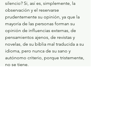
silencio? Si, así es, simplemente, la 
observación y el reservarse 
prudentemente su opinión, ya que la 
mayoría de las personas forman su 
opinión de influencias externas, de 
pensamientos ajenos, de revistas y 
novelas, de su biblia mal traducida a su 
idioma, pero nunca de su sano y 
autónomo criterio, porque tristemente, 
no se tiene.
     El mundo de las apariencias se 
presenta al hombre de acuerdo a 
como las considera y las interpreta. La 
gente debe aprender a ver entre las 
apariencias, aprender a leer en esa 
traslucida cortina de las ilusiones la 
verdad sustancial de todos los hechos 
de la vida incluidas las personas. El 