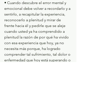
• Cuando descubre el error mental y 
emocional debe volver a recordarlo y a 
sentirlo, a recapitular la experiencia, 
reconocerlo a plenitud y mirar de 
frente hacia él y pedirle que se aleje 
cuando usted ya ha comprendido a 
plenitud la razón de por qué ha vivido 
con esa experiencia que hoy, ya no 
necesita más porque, ha logrado 
comprender tal sufrimiento, tal dolor o 
enfermedad que hoy está superando o 
ha venido superando.
• Pida fervorosamente a través de una 
sencilla oración a una fuerza divina que 
le ayude a superarlo, a desintegrarlo, 
suprimirlo o alejarlo de su mente y de 
su vida. Sienta e imagine que se va y se 
aleja, envíelo a la fuente de dónde ha 