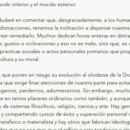
undo interior y el mundo exterior.
istracciones, tenemos la inclinación a dispersar nuestra
entar remediarlo. Muchos dedican horas enteras en distra
r, gustos o inclinaciones y eso no es malo, sino que, se 
practicas sociales o actos personales primarios que prop
ultura y su moral.
ra que exige finas atenciones de nuestra parte para evita
egarnos, perdernos, adormecernos. Sin embargo, mucha 
e en tantos placeres ordinarios como también, y aunque
de sistemas filosóficos, religión, ciencia y arte. Hay ge
y compartiendo cursos de éxito y superación personal d
metafísico o materialista y hay otros que fabrican ideolog
dos que no son mas que el reflejo a esta tendencia a alej