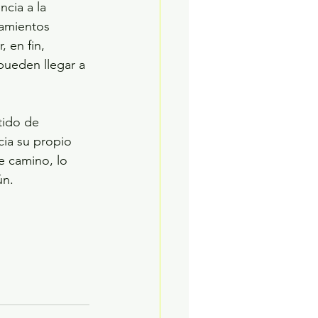
cia a la 
tamientos 
 en fin, 
ueden llegar a 
ia su propio 
e camino, lo 
ún.