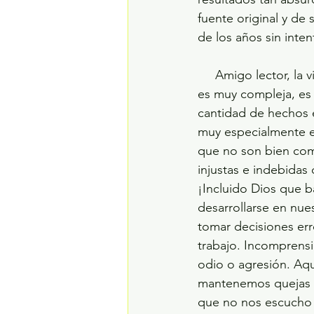
fuente original y de
de los años sin inten
     Amigo lector, la vida en la tierra es como es, tal cual la conocemos usted y yo y, sin duda 
es muy compleja, es 
cantidad de hechos 
muy especialmente en
que no son bien com
injustas e indebida
¡Incluido Dios que b
desarrollarse en nue
tomar decisiones err
trabajo. Incomprensi
odio o agresión. Aqu
mantenemos quejas y 
que no nos escucho y