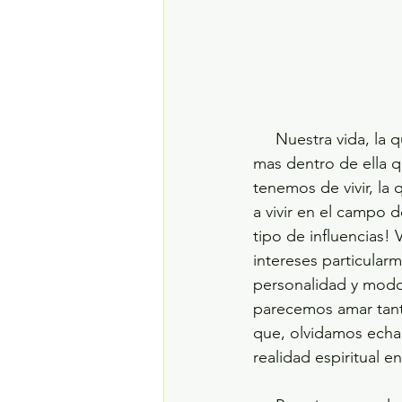
     Nuestra vida, la que actualmente vivimos y de como la vivimos no lo es todo. Hay mucho 
mas dentro de ella q
tenemos de vivir, la
a vivir en el campo d
tipo de influencias! 
intereses particular
personalidad y modo 
parecemos amar tant
que, olvidamos echa
realidad espiritual e