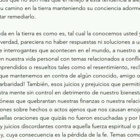
 su camino en la tierra manteniendo su conciencia adorme
tar remediarlo.
verdad, pareciera no haber respuestas ni soluciones a 
e interrogantes que acontecen en el mundo, a nuestro a
 nuestra vida personal con temas relacionados a confli
prendidos o resueltos tales como el resentimiento, rec
s que mantenemos en contra de algún conocido, amigo o 
arbaridad! También, esos juicios y prejuicios que permit
stra mente sin control en detrimento de nuestro bienes
óneas que quebrantan nuestras finanzas o nuestra relació
ones sobre hechos o actos ajenos que nos causan enojo,
ellas oraciones que quizás no fueron escuchadas y por l
juicios discordantes contra aquella fuerza espiritual o p
, cuya consecuencia es la pérdida de la fe. Temas como 