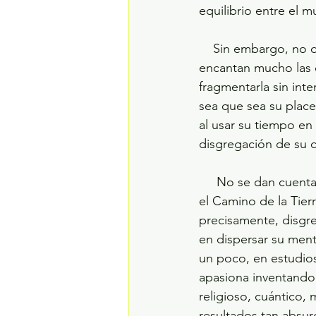
equilibrio entre el m
    Sin embargo, no dudaré en comentar que, desgraciadamente, a los humanos nos 
encantan mucho las d
fragmentarla sin int
sea que sea su place
al usar su tiempo en 
disgregación de su c
     No se dan cuenta que ponen en riesgo su evolución al olvidarse de la Gran Realidad en 
el Camino de la Tier
precisamente, disgr
en dispersar su ment
un poco, en estudios 
apasiona inventando 
religioso, cuántico, 
resultados tan absur