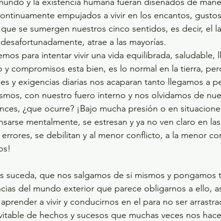
tinuamente empujados a vivir en los encantos, gustos, 
 que se sumergen nuestros cinco sentidos, es decir, el l
, desafortunadamente, atrae a las mayorías.
jo y compromisos esta bien, es lo normal en la tierra, pe
des y exigencias diarias nos acaparan tanto llegamos a pe
mos, con nuestro fuero interno y nos olvidamos de nues
onces, ¿que ocurre? ¡Bajo mucha presión o en situaciones 
nsarse mentalmente, se estresan y ya no ven claro en las
errores, se debilitan y al menor conflicto, a la menor co
os!
ncias del mundo exterior que parece obligarnos a ello, a
aprender a vivir y conducirnos en el para no ser arrastra
itable de hechos y sucesos que muchas veces nos hace 