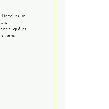
ión, 
encia, qué es, 
tierra.  