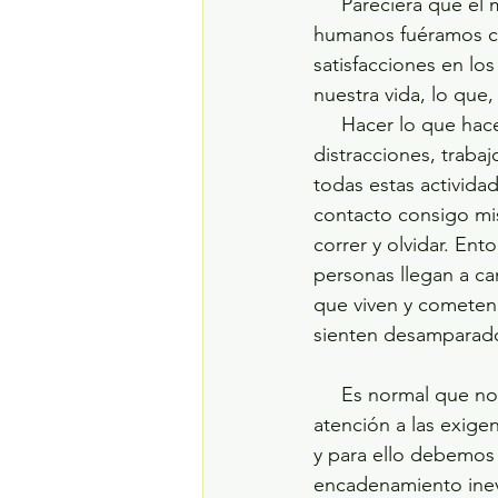
     Pareciera que el mundo y la existencia humana fueran diseñados de manera que los 
humanos fuéramos con
satisfacciones en los
nuestra vida, lo que
     Hacer lo que hacemos para intentar vivir una vida equilibrada, saludable, llena de 
distracciones, traba
todas estas activida
contacto consigo mis
correr y olvidar. Ent
personas llegan a ca
que viven y cometen 
sienten desamparad
     Es normal que nos suceda, que nos salgamos de si mismos y pongamos toda nuestra 
atención a las exige
y para ello debemos 
encadenamiento inev