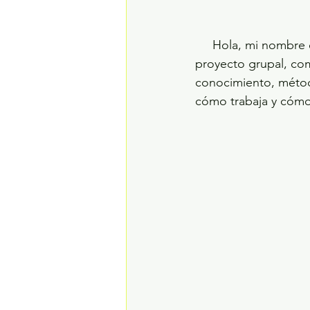
     Hola, mi nombre es Omar Verdugo y lo invito a conocer Caminantes de la Tierra, es un 
proyecto grupal, com
conocimiento, método
cómo trabaja y cómo 