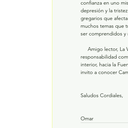
confianza en uno mis
depresión y la trist
gregarios que afectan
muchos temas que tr
ser comprendidos y 
     Amigo lector, La Verdad es siempre muy sencilla, lo invito a activar un sentido de 
responsabilidad com
interior, hacia la F
invito a conocer Cam
Saludos Cordiales,
Omar