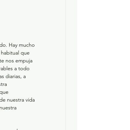
 habitual que 
nte nos empuja 
rables a todo 
s diarias, a 
tra 
 que 
e nuestra vida 
nuestra 