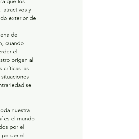
atractivos y 
ado exterior de 
ro, cuando 
rder el 
tro origen al 
críticas las 
 situaciones 
ntrariedad se 
sí es el mundo 
dos por el 
perder el 