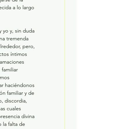
cida a lo largo 
una tremenda 
lrededor, pero, 
ctos íntimos 
lamaciones 
familiar 
imos 
tar haciéndonos 
n familiar y de 
 discordia, 
as cuales 
resencia divina 
la falta de 