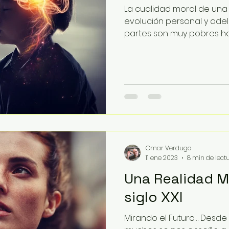
La cualidad moral de una
evolución personal y adel
partes son muy pobres hab
Omar Verdugo
11 ene 2023
8 min de lect
Una Realidad Ma
siglo XXI
Mirando el Futuro… Desd