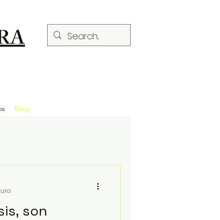
RA
os
Blog
tura
sis, son