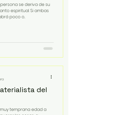
 persona se deriva de su
anto espiritual. Si ambas
rá poco o...
ura
terialista del
e muy temprana edad a