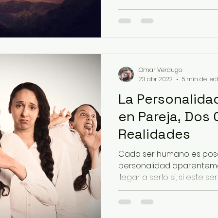
Omar Verdugo
23 abr 2023
5 min de lec
La Personalidad
en Pareja, Dos
Realidades
Cada ser humano es pos
personalidad aparentemen
llegar a serlo si, si este 
mayor...