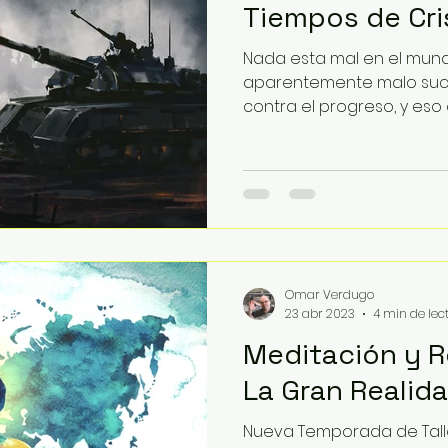
Tiempos de Cris
Nada esta mal en el mund
aparentemente malo suc
contra el progreso, y eso
de que...
Omar Verdugo
23 abr 2023
4 min de lec
Meditación y 
La Gran Realid
Nueva Temporada de Tall