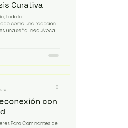
is Curativa
o, todo lo
ede como una reacción
 es una señal inequívoca
tura
Reconexión con
ad
eres Para Caminantes de