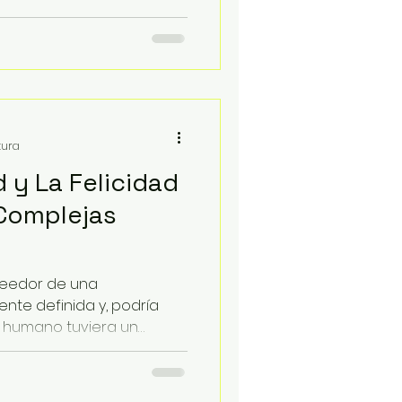
tura
 y La Felicidad
 Complejas
eedor de una
te definida y, podría
ser humano tuviera un