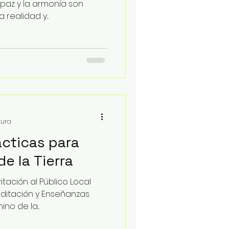
la paz y la armonía son
realidad y...
tura
cticas para
de la Tierra
itación al Público Local
editación y Enseñanzas
no de la...