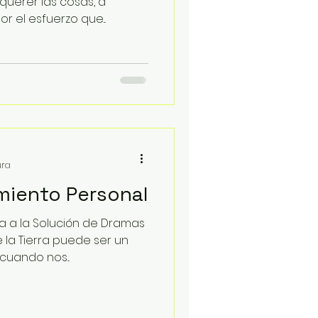
uerer las cosas, a
or el esfuerzo que...
ura
miento Personal
a a la Solución de Dramas
 la Tierra puede ser un
cuando nos...