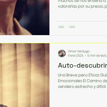
muchos se nos enseña a q
valorarlas por su precio, p
Omar Verdugo
11 ene 2023
5 min de lect
Auto-descubri
Una Breve pero Eficaz Guí
Emocionales El Camino de
sendero estrecho y difícil 