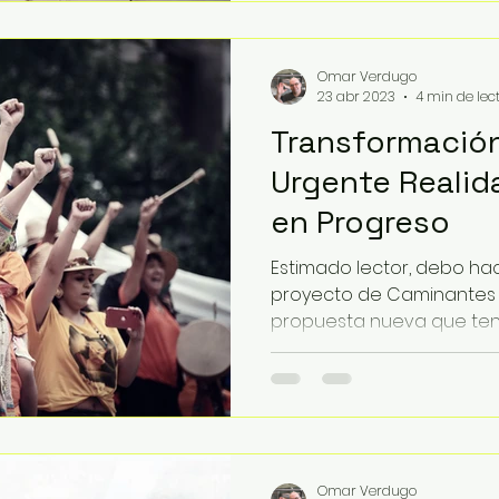
Omar Verdugo
23 abr 2023
4 min de lec
Transformación
Urgente Reali
en Progreso
Estimado lector, debo ha
proyecto de Caminantes d
propuesta nueva que te
mucho...
Omar Verdugo